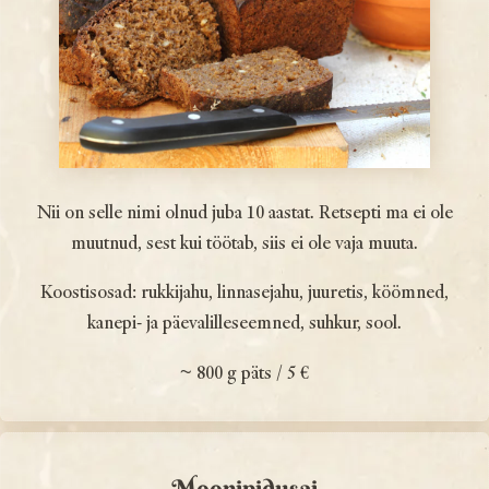
Nii on selle nimi olnud juba 10 aastat. Retsepti ma ei ole
muutnud, sest kui töötab, siis ei ole vaja muuta.
Koostisosad: rukkijahu, linnasejahu, juuretis, köömned,
kanepi- ja päevalille­seemned, suhkur, sool.
~ 800 g päts / 5 €
Moonipidusai