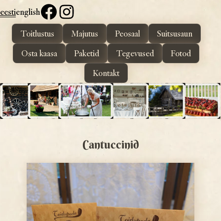
eesti
english
Toitlustus
Majutus
Peosaal
Suitsusaun
Toidupada
Maitsvad toidud kaunis Otepää looduses
Osta kaasa
Paketid
Tegevused
Fotod
Kontakt
Cantuccinid