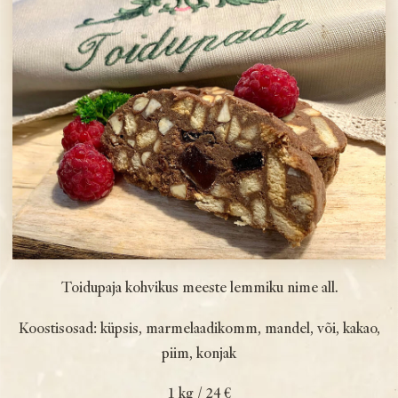
Toidupaja kohvikus meeste lemmiku nime all.
Koostisosad: küpsis, marmelaadi­komm, mandel, või, kakao,
piim, konjak
1 kg / 24 €