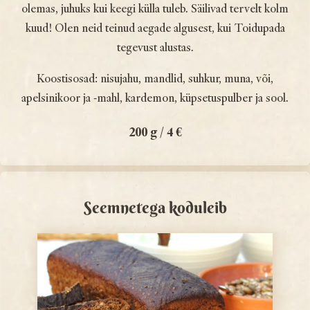
olemas, juhuks kui keegi külla tuleb. Säilivad tervelt kolm
kuud! Olen neid teinud aegade algusest, kui Toidupada
tegevust alustas.
Koostisosad: nisujahu, mandlid, suhkur, muna, või,
apelsinikoor ja -mahl, kardemon, küpsetuspulber ja sool.
200 g / 4 €
Seemnetega koduleib