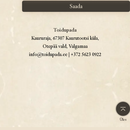
Toidupada
Kaururaja, 67307 Kaurutootsi küla,
Otepää vald, Valgamaa
info@toidupada.ee
|
+372 5623 0922
Üles