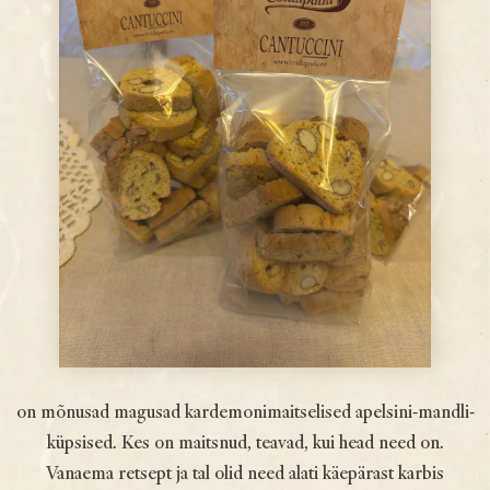
on mõnusad magusad kardemoni­maitselised apelsini-mandli­
küpsised. Kes on maitsnud, teavad, kui head need on.
Vanaema retsept ja tal olid need alati käepärast karbis