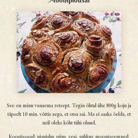
See on minu vanaema retsept. Tegin õhtul ühe 800g koju ja
täpselt 10 min. võttis aega, et otsa sai. Ma ei saaks öelda, et
neil oleks kõht tühi olnud.
Koostisosad: nisujahu, piim, vesi, suhkur, mooniseemned,