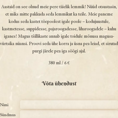
Aastaid on see olnud meie pere täielik lemmik! Nüüd otsustasin,
et miks mitte pakkuda seda lemmikut ka teile. Meie paneme
kodus seda kastet tõepoolest igale poole – kodujuustule,
kastmetesse, suppidesse, pajaroogadesse, liharoogadele – kuhu
iganes! Magus tšillikaste annab igale toidule mõnusa magusa-
vürtsika nüansi. Proovi seda ühe korra ja üsna pea leiad, et sirutad
purgi järele pea iga söögi ajal.
380 ml / 6 €
Võta ühendust
Nimi
Sündmus