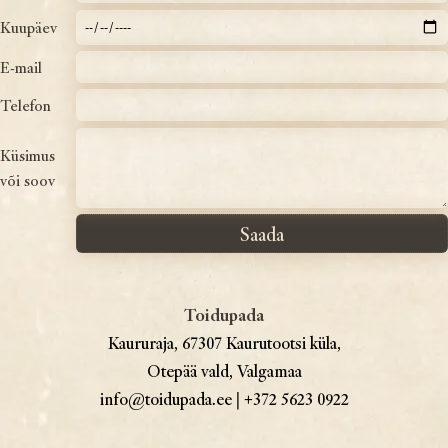
Kuupäev
E-mail
Telefon
Küsimus
või soov
Toidupada
Kaururaja, 67307 Kaurutootsi küla,
Otepää vald, Valgamaa
info@toidupada.ee
|
+372 5623 0922