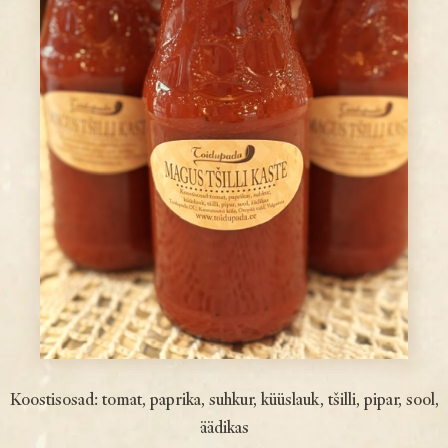
Koostisosad: tomat, paprika, suhkur, küüslauk, tšilli, pipar, sool,
äädikas